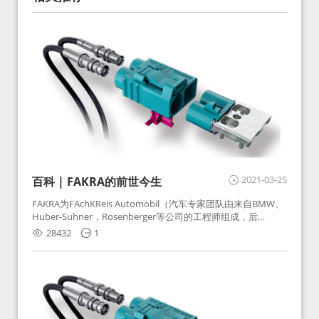
2021-03-25
百科 | FAKRA的前世今生
FAKRA为FAchKReis Automobil（汽车专家团队由来自BMW、
Huber-Suhner，Rosenberger等公司的工程师组成，后
Huber-Suhner相关连接器业务及技术在2010年并入
28432
1
Rosenberger）缩写。起初为BMW需求用于车载收音机天线连
接，如今FAKRA已成为汽车行业通用标准的射频连接器，被业
内广泛应用。