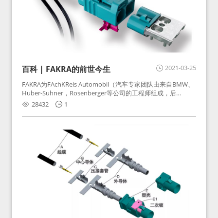
2021-03-25
百科 | FAKRA的前世今生
FAKRA为FAchKReis Automobil（汽车专家团队由来自BMW、
Huber-Suhner，Rosenberger等公司的工程师组成，后
Huber-Suhner相关连接器业务及技术在2010年并入
28432
1
Rosenberger）缩写。起初为BMW需求用于车载收音机天线连
接，如今FAKRA已成为汽车行业通用标准的射频连接器，被业
内广泛应用。