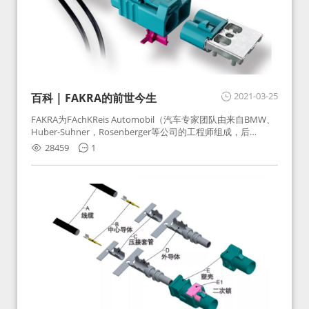
2021-03-25
百科 | FAKRA的前世今生
FAKRA为FAchKReis Automobil（汽车专家团队由来自BMW、
Huber-Suhner，Rosenberger等公司的工程师组成，后
Huber-Suhner相关连接器业务及技术在2010年并入
28459
1
Rosenberger）缩写。起初为BMW需求用于车载收音机天线连
接，如今FAKRA已成为汽车行业通用标准的射频连接器，被业
内广泛应用。