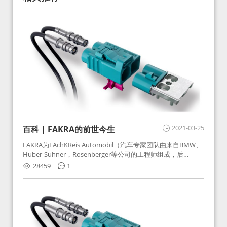
2021-03-25
百科 | FAKRA的前世今生
FAKRA为FAchKReis Automobil（汽车专家团队由来自BMW、
Huber-Suhner，Rosenberger等公司的工程师组成，后
Huber-Suhner相关连接器业务及技术在2010年并入
28459
1
Rosenberger）缩写。起初为BMW需求用于车载收音机天线连
接，如今FAKRA已成为汽车行业通用标准的射频连接器，被业
内广泛应用。