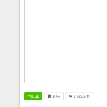
下载
5
积分
5106
次浏览