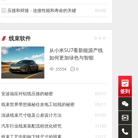
压接和焊接 - 连接性能和寿命的关键
06/06
线束软件
从小米SU7看新能源产线
如何更加绿色与智能
25554
0
签到
安波福应对铝线压接的秘密
05/17
线束世界带您揭秘住友电工铝线的秘密
05/11
浅谈线束尺寸链及公差设计方法
01/03
汽车行业线束装配流程优化研究
11/30
线束工艺中影响下线尺寸的因素
11/22