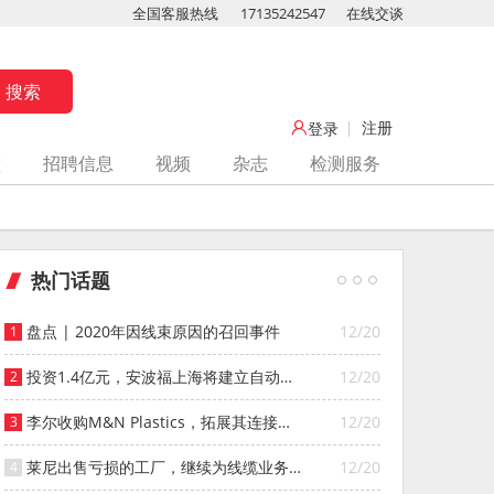
全国客服热线
17135242547
在线交谈
注册
登录
堂
招聘信息
视频
杂志
检测服务
热门话题
盘点 | 2020年因线束原因的召回事件
12/20
投资1.4亿元，安波福上海将建立自动化
12/20
智能仓库
李尔收购M&N Plastics，拓展其连接器
12/20
系统业务
莱尼出售亏损的工厂，继续为线缆业务
12/20
寻找投资者