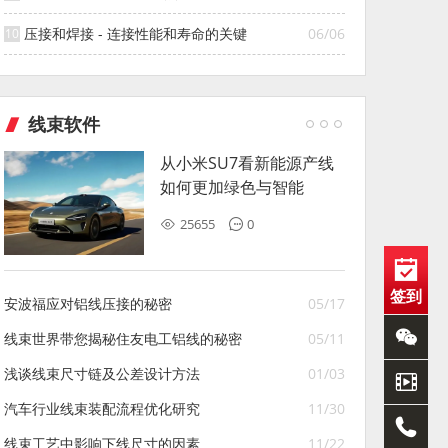
压接和焊接 - 连接性能和寿命的关键
06/06
线束软件
从小米SU7看新能源产线
如何更加绿色与智能
25655
0
签到
安波福应对铝线压接的秘密
05/17
线束世界带您揭秘住友电工铝线的秘密
05/11
浅谈线束尺寸链及公差设计方法
01/03
汽车行业线束装配流程优化研究
11/30
线束工艺中影响下线尺寸的因素
11/22