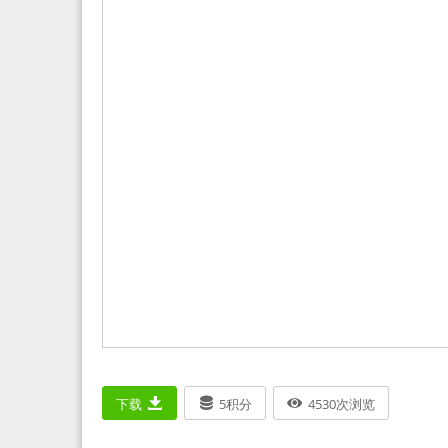
下载
5
积分
4530
次浏览