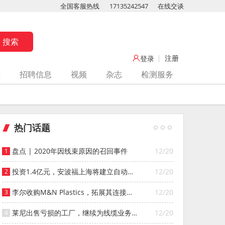
全国客服热线
17135242547
在线交谈
注册
登录
堂
招聘信息
视频
杂志
检测服务
热门话题
盘点 | 2020年因线束原因的召回事件
12/20
投资1.4亿元，安波福上海将建立自动化
12/20
智能仓库
李尔收购M&N Plastics，拓展其连接器
12/20
系统业务
莱尼出售亏损的工厂，继续为线缆业务
12/20
寻找投资者