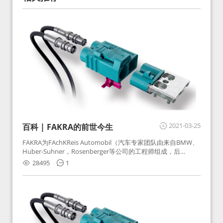
2021-03-25
百科 | FAKRA的前世今生
FAKRA为FAchKReis Automobil（汽车专家团队由来自BMW、
Huber-Suhner，Rosenberger等公司的工程师组成，后
Huber-Suhner相关连接器业务及技术在2010年并入
28495
1
Rosenberger）缩写。起初为BMW需求用于车载收音机天线连
接，如今FAKRA已成为汽车行业通用标准的射频连接器，被业
内广泛应用。