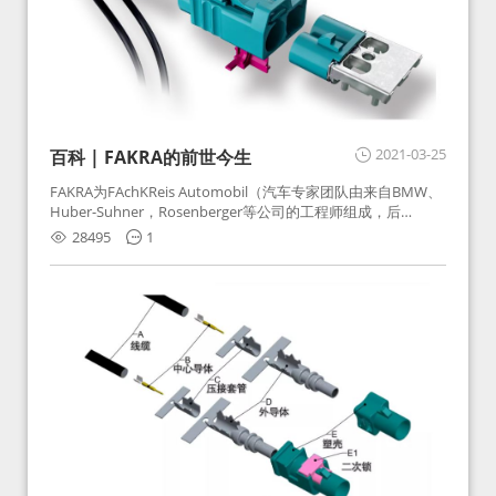
2021-03-25
百科 | FAKRA的前世今生
FAKRA为FAchKReis Automobil（汽车专家团队由来自BMW、
Huber-Suhner，Rosenberger等公司的工程师组成，后
Huber-Suhner相关连接器业务及技术在2010年并入
28495
1
Rosenberger）缩写。起初为BMW需求用于车载收音机天线连
接，如今FAKRA已成为汽车行业通用标准的射频连接器，被业
内广泛应用。