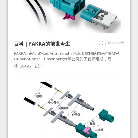
2021-03-25
百科 | FAKRA的前世今生
FAKRA为FAchKReis Automobil（汽车专家团队由来自BMW、
Huber-Suhner，Rosenberger等公司的工程师组成，后
Huber-Suhner相关连接器业务及技术在2010年并入
28495
1
Rosenberger）缩写。起初为BMW需求用于车载收音机天线连
接，如今FAKRA已成为汽车行业通用标准的射频连接器，被业
内广泛应用。