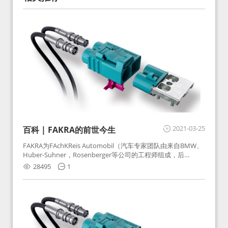
2021-03-25
百科 | FAKRA的前世今生
FAKRA为FAchKReis Automobil（汽车专家团队由来自BMW、
Huber-Suhner，Rosenberger等公司的工程师组成，后
Huber-Suhner相关连接器业务及技术在2010年并入
28495
1
Rosenberger）缩写。起初为BMW需求用于车载收音机天线连
接，如今FAKRA已成为汽车行业通用标准的射频连接器，被业
内广泛应用。