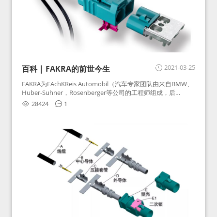
2021-03-25
百科 | FAKRA的前世今生
FAKRA为FAchKReis Automobil（汽车专家团队由来自BMW、
Huber-Suhner，Rosenberger等公司的工程师组成，后
Huber-Suhner相关连接器业务及技术在2010年并入
28424
1
Rosenberger）缩写。起初为BMW需求用于车载收音机天线连
接，如今FAKRA已成为汽车行业通用标准的射频连接器，被业
内广泛应用。