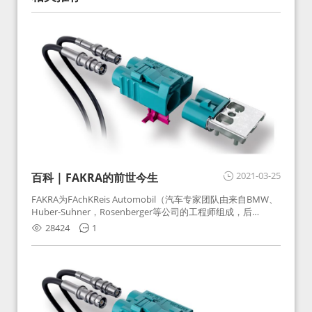
2021-03-25
百科 | FAKRA的前世今生
FAKRA为FAchKReis Automobil（汽车专家团队由来自BMW、
Huber-Suhner，Rosenberger等公司的工程师组成，后
Huber-Suhner相关连接器业务及技术在2010年并入
28424
1
Rosenberger）缩写。起初为BMW需求用于车载收音机天线连
接，如今FAKRA已成为汽车行业通用标准的射频连接器，被业
内广泛应用。