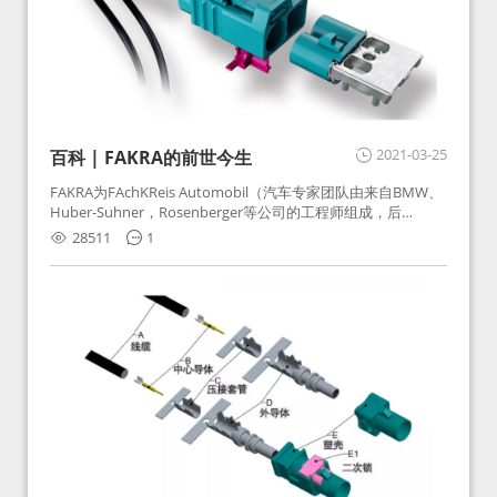
2021-03-25
百科 | FAKRA的前世今生
FAKRA为FAchKReis Automobil（汽车专家团队由来自BMW、
Huber-Suhner，Rosenberger等公司的工程师组成，后
Huber-Suhner相关连接器业务及技术在2010年并入
28511
1
Rosenberger）缩写。起初为BMW需求用于车载收音机天线连
接，如今FAKRA已成为汽车行业通用标准的射频连接器，被业
内广泛应用。