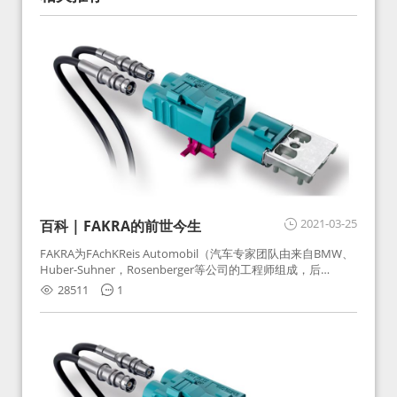
2021-03-25
百科 | FAKRA的前世今生
FAKRA为FAchKReis Automobil（汽车专家团队由来自BMW、
Huber-Suhner，Rosenberger等公司的工程师组成，后
Huber-Suhner相关连接器业务及技术在2010年并入
28511
1
Rosenberger）缩写。起初为BMW需求用于车载收音机天线连
接，如今FAKRA已成为汽车行业通用标准的射频连接器，被业
内广泛应用。