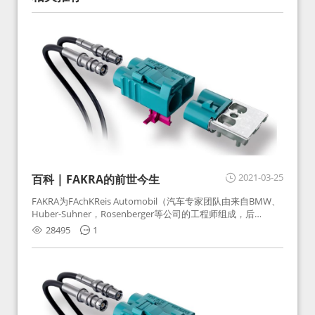
2021-03-25
百科 | FAKRA的前世今生
FAKRA为FAchKReis Automobil（汽车专家团队由来自BMW、
Huber-Suhner，Rosenberger等公司的工程师组成，后
Huber-Suhner相关连接器业务及技术在2010年并入
28495
1
Rosenberger）缩写。起初为BMW需求用于车载收音机天线连
接，如今FAKRA已成为汽车行业通用标准的射频连接器，被业
内广泛应用。