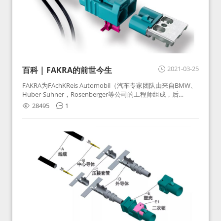
2021-03-25
百科 | FAKRA的前世今生
FAKRA为FAchKReis Automobil（汽车专家团队由来自BMW、
Huber-Suhner，Rosenberger等公司的工程师组成，后
Huber-Suhner相关连接器业务及技术在2010年并入
28495
1
Rosenberger）缩写。起初为BMW需求用于车载收音机天线连
接，如今FAKRA已成为汽车行业通用标准的射频连接器，被业
内广泛应用。