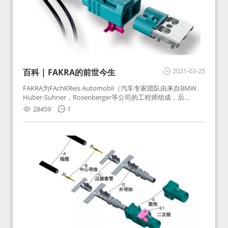
2021-03-25
百科 | FAKRA的前世今生
FAKRA为FAchKReis Automobil（汽车专家团队由来自BMW、
Huber-Suhner，Rosenberger等公司的工程师组成，后
Huber-Suhner相关连接器业务及技术在2010年并入
28459
1
Rosenberger）缩写。起初为BMW需求用于车载收音机天线连
接，如今FAKRA已成为汽车行业通用标准的射频连接器，被业
内广泛应用。