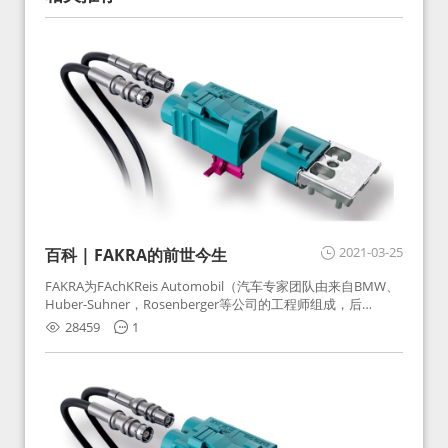
2021-03-25
百科 | FAKRA的前世今生
FAKRA为FAchKReis Automobil（汽车专家团队由来自BMW、
Huber-Suhner，Rosenberger等公司的工程师组成，后
Huber-Suhner相关连接器业务及技术在2010年并入
28459
1
Rosenberger）缩写。起初为BMW需求用于车载收音机天线连
接，如今FAKRA已成为汽车行业通用标准的射频连接器，被业
内广泛应用。