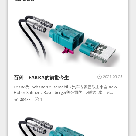
2021-03-25
百科 | FAKRA的前世今生
FAKRA为FAchKReis Automobil（汽车专家团队由来自BMW、
Huber-Suhner，Rosenberger等公司的工程师组成，后
Huber-Suhner相关连接器业务及技术在2010年并入
28477
1
Rosenberger）缩写。起初为BMW需求用于车载收音机天线连
接，如今FAKRA已成为汽车行业通用标准的射频连接器，被业
内广泛应用。