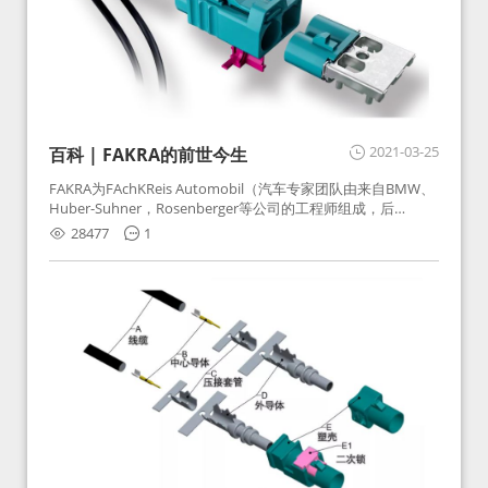
2021-03-25
百科 | FAKRA的前世今生
FAKRA为FAchKReis Automobil（汽车专家团队由来自BMW、
Huber-Suhner，Rosenberger等公司的工程师组成，后
Huber-Suhner相关连接器业务及技术在2010年并入
28477
1
Rosenberger）缩写。起初为BMW需求用于车载收音机天线连
接，如今FAKRA已成为汽车行业通用标准的射频连接器，被业
内广泛应用。