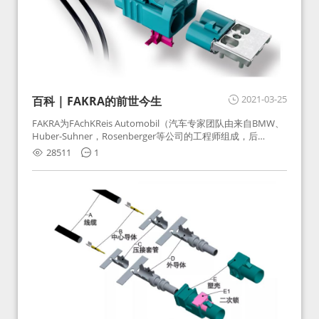
2021-03-25
百科 | FAKRA的前世今生
FAKRA为FAchKReis Automobil（汽车专家团队由来自BMW、
Huber-Suhner，Rosenberger等公司的工程师组成，后
Huber-Suhner相关连接器业务及技术在2010年并入
28511
1
Rosenberger）缩写。起初为BMW需求用于车载收音机天线连
接，如今FAKRA已成为汽车行业通用标准的射频连接器，被业
内广泛应用。