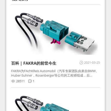
2021-03-25
百科 | FAKRA的前世今生
FAKRA为FAchKReis Automobil（汽车专家团队由来自BMW、
Huber-Suhner，Rosenberger等公司的工程师组成，后
Huber-Suhner相关连接器业务及技术在2010年并入
28511
1
Rosenberger）缩写。起初为BMW需求用于车载收音机天线连
接，如今FAKRA已成为汽车行业通用标准的射频连接器，被业
内广泛应用。