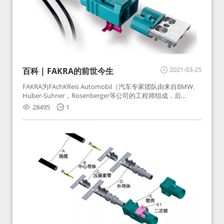
2021-03-25
百科 | FAKRA的前世今生
FAKRA为FAchKReis Automobil（汽车专家团队由来自BMW、
Huber-Suhner，Rosenberger等公司的工程师组成，后
Huber-Suhner相关连接器业务及技术在2010年并入
28495
1
Rosenberger）缩写。起初为BMW需求用于车载收音机天线连
接，如今FAKRA已成为汽车行业通用标准的射频连接器，被业
内广泛应用。