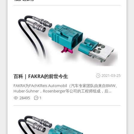
2021-03-25
百科 | FAKRA的前世今生
FAKRA为FAchKReis Automobil（汽车专家团队由来自BMW、
Huber-Suhner，Rosenberger等公司的工程师组成，后
Huber-Suhner相关连接器业务及技术在2010年并入
28495
1
Rosenberger）缩写。起初为BMW需求用于车载收音机天线连
接，如今FAKRA已成为汽车行业通用标准的射频连接器，被业
内广泛应用。