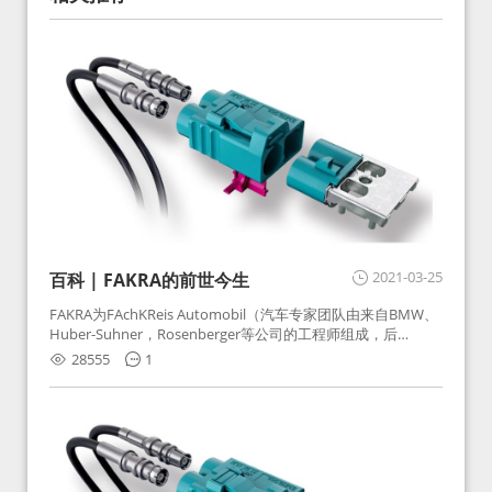
2021-03-25
百科 | FAKRA的前世今生
FAKRA为FAchKReis Automobil（汽车专家团队由来自BMW、
Huber-Suhner，Rosenberger等公司的工程师组成，后
Huber-Suhner相关连接器业务及技术在2010年并入
28555
1
Rosenberger）缩写。起初为BMW需求用于车载收音机天线连
接，如今FAKRA已成为汽车行业通用标准的射频连接器，被业
内广泛应用。