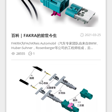
2021-03-25
百科 | FAKRA的前世今生
FAKRA为FAchKReis Automobil（汽车专家团队由来自BMW、
Huber-Suhner，Rosenberger等公司的工程师组成，后
Huber-Suhner相关连接器业务及技术在2010年并入
28555
1
Rosenberger）缩写。起初为BMW需求用于车载收音机天线连
接，如今FAKRA已成为汽车行业通用标准的射频连接器，被业
内广泛应用。