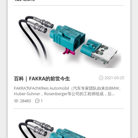
2021-03-25
百科 | FAKRA的前世今生
FAKRA为FAchKReis Automobil（汽车专家团队由来自BMW、
Huber-Suhner，Rosenberger等公司的工程师组成，后
Huber-Suhner相关连接器业务及技术在2010年并入
28483
1
Rosenberger）缩写。起初为BMW需求用于车载收音机天线连
接，如今FAKRA已成为汽车行业通用标准的射频连接器，被业
内广泛应用。