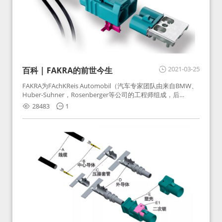
2021-03-25
百科 | FAKRA的前世今生
FAKRA为FAchKReis Automobil（汽车专家团队由来自BMW、
Huber-Suhner，Rosenberger等公司的工程师组成，后
Huber-Suhner相关连接器业务及技术在2010年并入
28483
1
Rosenberger）缩写。起初为BMW需求用于车载收音机天线连
接，如今FAKRA已成为汽车行业通用标准的射频连接器，被业
内广泛应用。