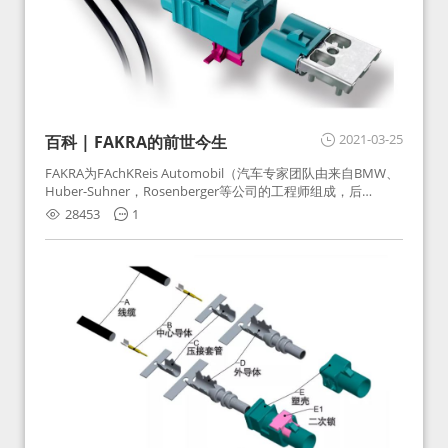
2021-03-25
百科 | FAKRA的前世今生
FAKRA为FAchKReis Automobil（汽车专家团队由来自BMW、
Huber-Suhner，Rosenberger等公司的工程师组成，后
Huber-Suhner相关连接器业务及技术在2010年并入
28453
1
Rosenberger）缩写。起初为BMW需求用于车载收音机天线连
接，如今FAKRA已成为汽车行业通用标准的射频连接器，被业
内广泛应用。