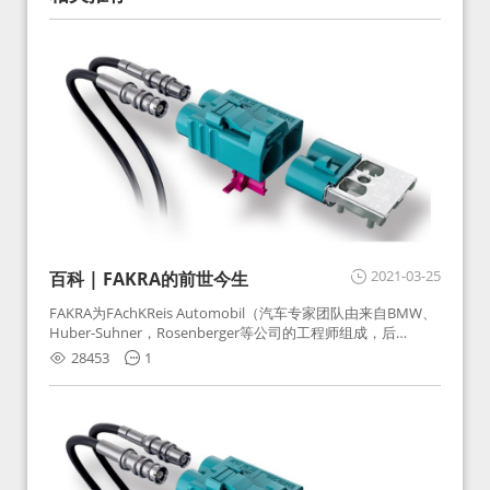
2021-03-25
百科 | FAKRA的前世今生
FAKRA为FAchKReis Automobil（汽车专家团队由来自BMW、
Huber-Suhner，Rosenberger等公司的工程师组成，后
Huber-Suhner相关连接器业务及技术在2010年并入
28453
1
Rosenberger）缩写。起初为BMW需求用于车载收音机天线连
接，如今FAKRA已成为汽车行业通用标准的射频连接器，被业
内广泛应用。