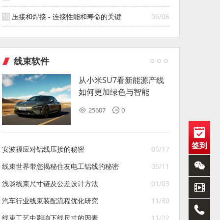
压接和焊接 - 连接性能和寿命的关键
06/06
线束软件
从小米SU7看新能源产线
如何更加绿色与智能
25607
0
签到
安波福应对铝线压接的秘密
05/17
线束世界带您揭秘住友电工铝线的秘密
05/11
浅谈线束尺寸链及公差设计方法
01/03
汽车行业线束装配流程优化研究
11/30
线束工艺中影响下线尺寸的因素
11/22