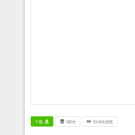
下载
5
积分
5918
次浏览