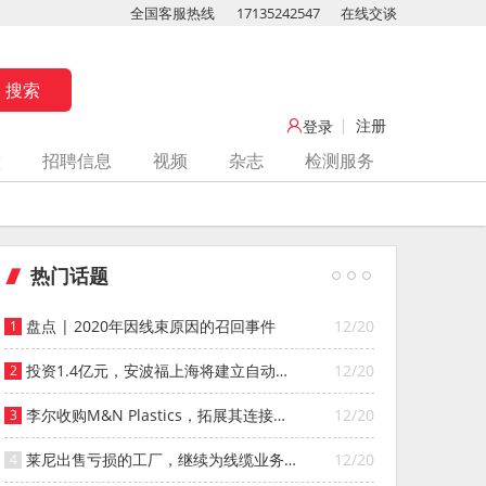
全国客服热线
17135242547
在线交谈
注册
登录
堂
招聘信息
视频
杂志
检测服务
热门话题
盘点 | 2020年因线束原因的召回事件
12/20
投资1.4亿元，安波福上海将建立自动化
12/20
智能仓库
李尔收购M&N Plastics，拓展其连接器
12/20
系统业务
莱尼出售亏损的工厂，继续为线缆业务
12/20
寻找投资者