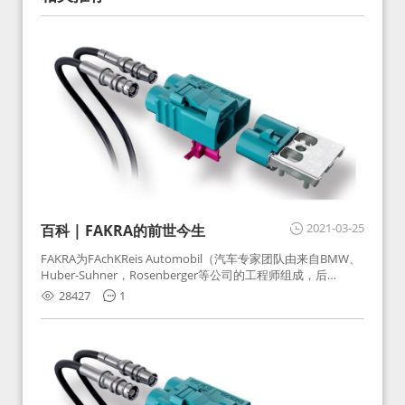
2021-03-25
百科 | FAKRA的前世今生
FAKRA为FAchKReis Automobil（汽车专家团队由来自BMW、
Huber-Suhner，Rosenberger等公司的工程师组成，后
Huber-Suhner相关连接器业务及技术在2010年并入
28427
1
Rosenberger）缩写。起初为BMW需求用于车载收音机天线连
接，如今FAKRA已成为汽车行业通用标准的射频连接器，被业
内广泛应用。