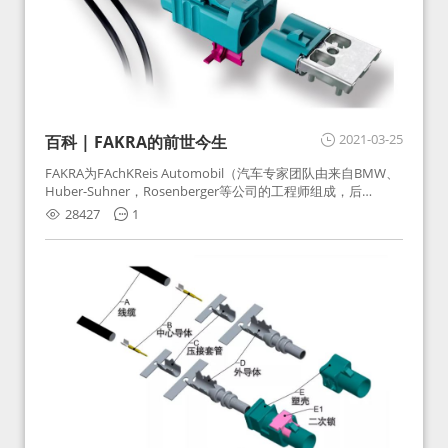
2021-03-25
百科 | FAKRA的前世今生
FAKRA为FAchKReis Automobil（汽车专家团队由来自BMW、
Huber-Suhner，Rosenberger等公司的工程师组成，后
Huber-Suhner相关连接器业务及技术在2010年并入
28427
1
Rosenberger）缩写。起初为BMW需求用于车载收音机天线连
接，如今FAKRA已成为汽车行业通用标准的射频连接器，被业
内广泛应用。