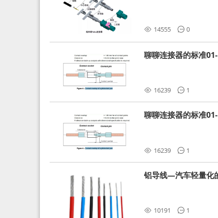
分析和应对
14555
0
聊聊连接器的标准01-L
16239
1
聊聊连接器的标准01-L
16239
1
铝导线—汽车轻量化
10191
1