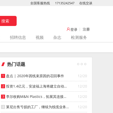
全国客服热线
17135242547
在线交谈
注册
登录
堂
招聘信息
视频
杂志
检测服务
热门话题
盘点 | 2020年因线束原因的召回事件
12/20
投资1.4亿元，安波福上海将建立自动化
12/20
智能仓库
李尔收购M&N Plastics，拓展其连接器
12/20
系统业务
莱尼出售亏损的工厂，继续为线缆业务
12/20
寻找投资者