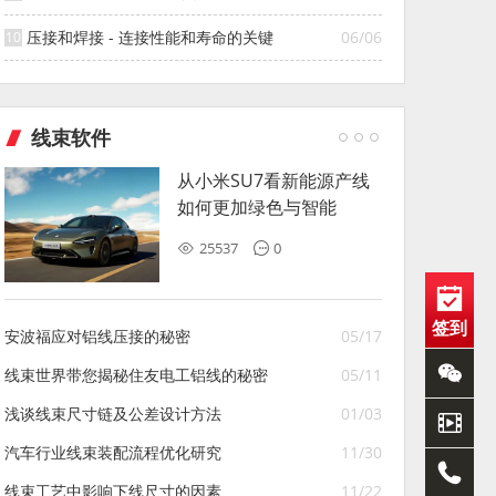
压接和焊接 - 连接性能和寿命的关键
06/06
线束软件
从小米SU7看新能源产线
如何更加绿色与智能
25537
0
签到
安波福应对铝线压接的秘密
05/17
线束世界带您揭秘住友电工铝线的秘密
05/11
浅谈线束尺寸链及公差设计方法
01/03
汽车行业线束装配流程优化研究
11/30
线束工艺中影响下线尺寸的因素
11/22