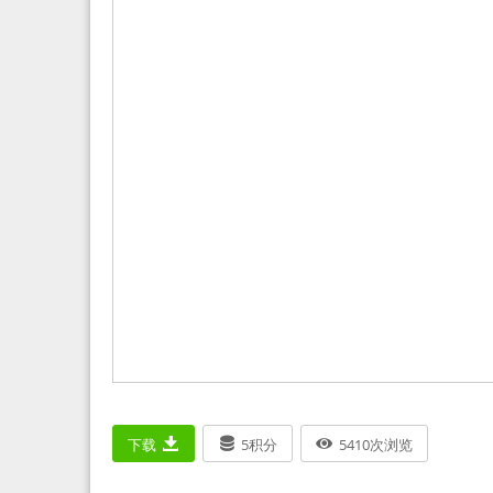
下载
5
积分
5410
次浏览