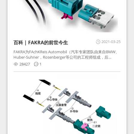
2021-03-25
百科 | FAKRA的前世今生
FAKRA为FAchKReis Automobil（汽车专家团队由来自BMW、
Huber-Suhner，Rosenberger等公司的工程师组成，后
Huber-Suhner相关连接器业务及技术在2010年并入
28427
1
Rosenberger）缩写。起初为BMW需求用于车载收音机天线连
接，如今FAKRA已成为汽车行业通用标准的射频连接器，被业
内广泛应用。