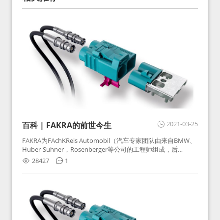
2021-03-25
百科 | FAKRA的前世今生
FAKRA为FAchKReis Automobil（汽车专家团队由来自BMW、
Huber-Suhner，Rosenberger等公司的工程师组成，后
Huber-Suhner相关连接器业务及技术在2010年并入
28427
1
Rosenberger）缩写。起初为BMW需求用于车载收音机天线连
接，如今FAKRA已成为汽车行业通用标准的射频连接器，被业
内广泛应用。