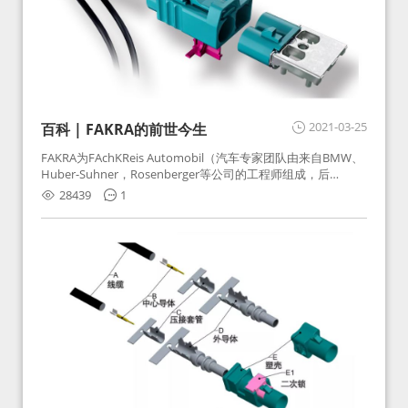
2021-03-25
百科 | FAKRA的前世今生
FAKRA为FAchKReis Automobil（汽车专家团队由来自BMW、
Huber-Suhner，Rosenberger等公司的工程师组成，后
Huber-Suhner相关连接器业务及技术在2010年并入
28439
1
Rosenberger）缩写。起初为BMW需求用于车载收音机天线连
接，如今FAKRA已成为汽车行业通用标准的射频连接器，被业
内广泛应用。