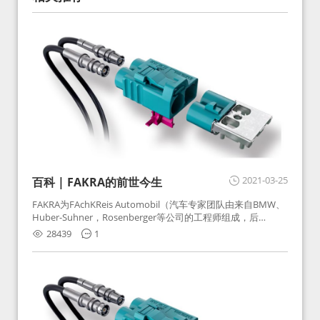
2021-03-25
百科 | FAKRA的前世今生
FAKRA为FAchKReis Automobil（汽车专家团队由来自BMW、
Huber-Suhner，Rosenberger等公司的工程师组成，后
Huber-Suhner相关连接器业务及技术在2010年并入
28439
1
Rosenberger）缩写。起初为BMW需求用于车载收音机天线连
接，如今FAKRA已成为汽车行业通用标准的射频连接器，被业
内广泛应用。