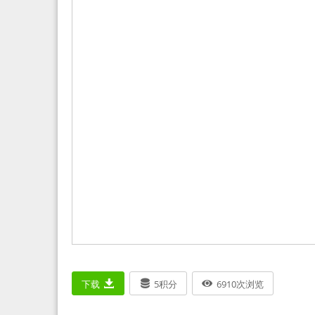
下载
5
积分
6910
次浏览