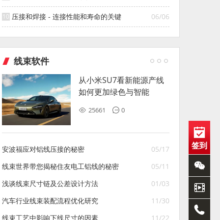
压接和焊接 - 连接性能和寿命的关键
06/06
线束软件
从小米SU7看新能源产线
如何更加绿色与智能
25661
0
签到
安波福应对铝线压接的秘密
05/17
线束世界带您揭秘住友电工铝线的秘密
05/11
浅谈线束尺寸链及公差设计方法
01/03
汽车行业线束装配流程优化研究
11/30
线束工艺中影响下线尺寸的因素
11/22