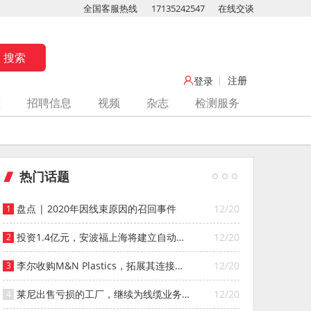
全国客服热线
17135242547
在线交谈
注册
登录
堂
招聘信息
视频
杂志
检测服务
热门话题
盘点 | 2020年因线束原因的召回事件
12/20
投资1.4亿元，安波福上海将建立自动化
12/20
智能仓库
李尔收购M&N Plastics，拓展其连接器
12/20
系统业务
莱尼出售亏损的工厂，继续为线缆业务
12/20
寻找投资者