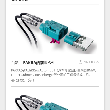
2021-03-25
百科 | FAKRA的前世今生
FAKRA为FAchKReis Automobil（汽车专家团队由来自BMW、
Huber-Suhner，Rosenberger等公司的工程师组成，后
Huber-Suhner相关连接器业务及技术在2010年并入
28432
1
Rosenberger）缩写。起初为BMW需求用于车载收音机天线连
接，如今FAKRA已成为汽车行业通用标准的射频连接器，被业
内广泛应用。