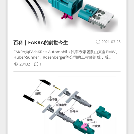
2021-03-25
百科 | FAKRA的前世今生
FAKRA为FAchKReis Automobil（汽车专家团队由来自BMW、
Huber-Suhner，Rosenberger等公司的工程师组成，后
Huber-Suhner相关连接器业务及技术在2010年并入
28432
1
Rosenberger）缩写。起初为BMW需求用于车载收音机天线连
接，如今FAKRA已成为汽车行业通用标准的射频连接器，被业
内广泛应用。