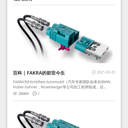
2021-03-25
百科 | FAKRA的前世今生
FAKRA为FAchKReis Automobil（汽车专家团队由来自BMW、
Huber-Suhner，Rosenberger等公司的工程师组成，后
Huber-Suhner相关连接器业务及技术在2010年并入
28464
1
Rosenberger）缩写。起初为BMW需求用于车载收音机天线连
接，如今FAKRA已成为汽车行业通用标准的射频连接器，被业
内广泛应用。