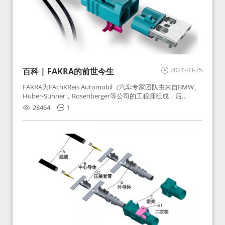
2021-03-25
百科 | FAKRA的前世今生
FAKRA为FAchKReis Automobil（汽车专家团队由来自BMW、
Huber-Suhner，Rosenberger等公司的工程师组成，后
Huber-Suhner相关连接器业务及技术在2010年并入
28464
1
Rosenberger）缩写。起初为BMW需求用于车载收音机天线连
接，如今FAKRA已成为汽车行业通用标准的射频连接器，被业
内广泛应用。