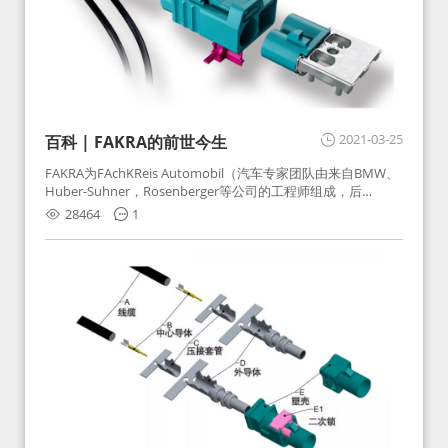
2021-03-25
百科 | FAKRA的前世今生
FAKRA为FAchKReis Automobil（汽车专家团队由来自BMW、
Huber-Suhner，Rosenberger等公司的工程师组成，后
Huber-Suhner相关连接器业务及技术在2010年并入
28464
1
Rosenberger）缩写。起初为BMW需求用于车载收音机天线连
接，如今FAKRA已成为汽车行业通用标准的射频连接器，被业
内广泛应用。