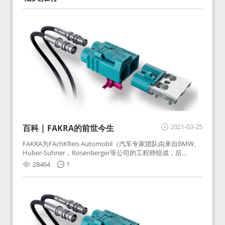
2021-03-25
百科 | FAKRA的前世今生
FAKRA为FAchKReis Automobil（汽车专家团队由来自BMW、
Huber-Suhner，Rosenberger等公司的工程师组成，后
Huber-Suhner相关连接器业务及技术在2010年并入
28464
1
Rosenberger）缩写。起初为BMW需求用于车载收音机天线连
接，如今FAKRA已成为汽车行业通用标准的射频连接器，被业
内广泛应用。