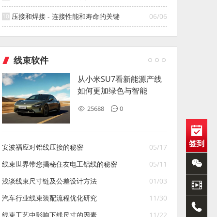
压接和焊接 - 连接性能和寿命的关键
06/06
线束软件
从小米SU7看新能源产线
如何更加绿色与智能
25688
0
签到
安波福应对铝线压接的秘密
05/17
线束世界带您揭秘住友电工铝线的秘密
05/11
浅谈线束尺寸链及公差设计方法
01/03
汽车行业线束装配流程优化研究
11/30
线束工艺中影响下线尺寸的因素
11/22