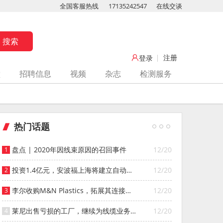
全国客服热线
17135242547
在线交谈
注册
登录
堂
招聘信息
视频
杂志
检测服务
热门话题
盘点 | 2020年因线束原因的召回事件
12/20
投资1.4亿元，安波福上海将建立自动化
12/20
智能仓库
李尔收购M&N Plastics，拓展其连接器
12/20
系统业务
莱尼出售亏损的工厂，继续为线缆业务
12/20
寻找投资者