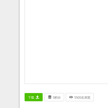
下载
5
积分
5505
次浏览