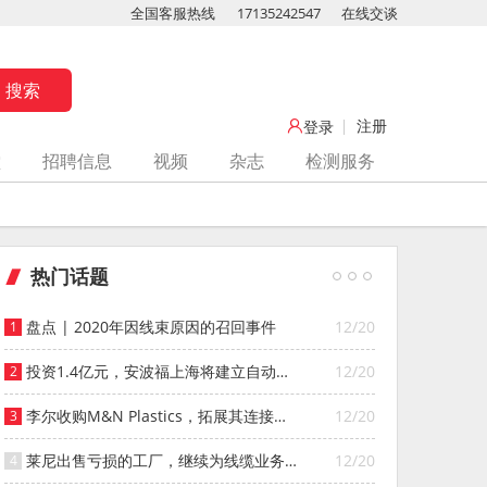
全国客服热线
17135242547
在线交谈
注册
登录
堂
招聘信息
视频
杂志
检测服务
热门话题
盘点 | 2020年因线束原因的召回事件
12/20
投资1.4亿元，安波福上海将建立自动化
12/20
智能仓库
李尔收购M&N Plastics，拓展其连接器
12/20
系统业务
莱尼出售亏损的工厂，继续为线缆业务
12/20
寻找投资者