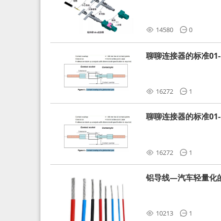
分析和应对
14580
0
聊聊连接器的标准01-L
16272
1
聊聊连接器的标准01-L
16272
1
铝导线—汽车轻量化
10213
1