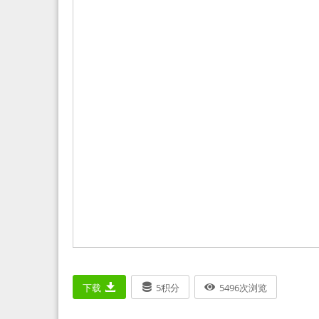
下载
5
积分
5496
次浏览