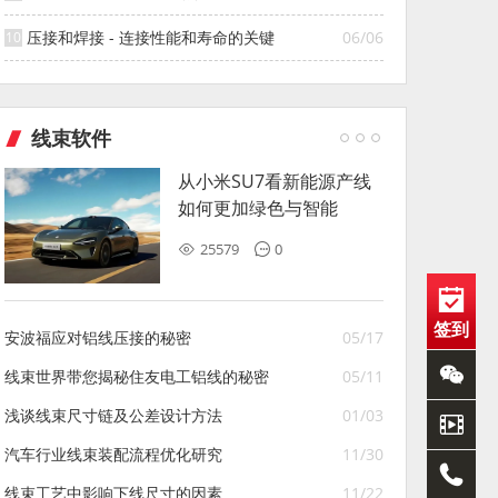
压接和焊接 - 连接性能和寿命的关键
06/06
线束软件
从小米SU7看新能源产线
如何更加绿色与智能
25579
0
签到
安波福应对铝线压接的秘密
05/17
线束世界带您揭秘住友电工铝线的秘密
05/11
浅谈线束尺寸链及公差设计方法
01/03
汽车行业线束装配流程优化研究
11/30
线束工艺中影响下线尺寸的因素
11/22