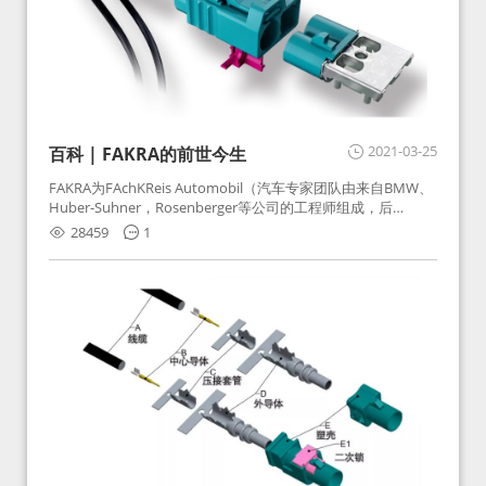
2021-03-25
百科 | FAKRA的前世今生
FAKRA为FAchKReis Automobil（汽车专家团队由来自BMW、
Huber-Suhner，Rosenberger等公司的工程师组成，后
Huber-Suhner相关连接器业务及技术在2010年并入
28459
1
Rosenberger）缩写。起初为BMW需求用于车载收音机天线连
接，如今FAKRA已成为汽车行业通用标准的射频连接器，被业
内广泛应用。