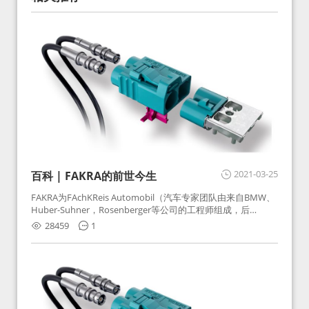
2021-03-25
百科 | FAKRA的前世今生
FAKRA为FAchKReis Automobil（汽车专家团队由来自BMW、
Huber-Suhner，Rosenberger等公司的工程师组成，后
Huber-Suhner相关连接器业务及技术在2010年并入
28459
1
Rosenberger）缩写。起初为BMW需求用于车载收音机天线连
接，如今FAKRA已成为汽车行业通用标准的射频连接器，被业
内广泛应用。