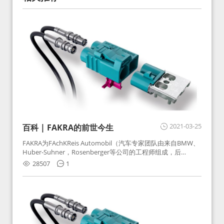
2021-03-25
百科 | FAKRA的前世今生
FAKRA为FAchKReis Automobil（汽车专家团队由来自BMW、
Huber-Suhner，Rosenberger等公司的工程师组成，后
Huber-Suhner相关连接器业务及技术在2010年并入
28507
1
Rosenberger）缩写。起初为BMW需求用于车载收音机天线连
接，如今FAKRA已成为汽车行业通用标准的射频连接器，被业
内广泛应用。