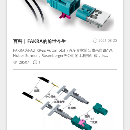
2021-03-25
百科 | FAKRA的前世今生
FAKRA为FAchKReis Automobil（汽车专家团队由来自BMW、
Huber-Suhner，Rosenberger等公司的工程师组成，后
Huber-Suhner相关连接器业务及技术在2010年并入
28507
1
Rosenberger）缩写。起初为BMW需求用于车载收音机天线连
接，如今FAKRA已成为汽车行业通用标准的射频连接器，被业
内广泛应用。