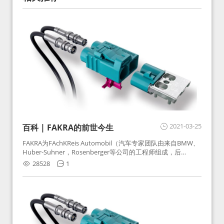
2021-03-25
百科 | FAKRA的前世今生
FAKRA为FAchKReis Automobil（汽车专家团队由来自BMW、
Huber-Suhner，Rosenberger等公司的工程师组成，后
Huber-Suhner相关连接器业务及技术在2010年并入
28528
1
Rosenberger）缩写。起初为BMW需求用于车载收音机天线连
接，如今FAKRA已成为汽车行业通用标准的射频连接器，被业
内广泛应用。