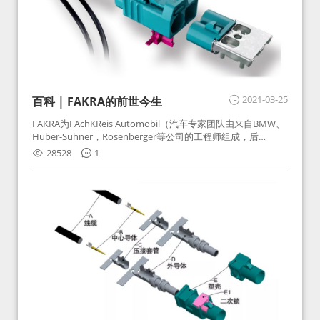
2021-03-25
百科 | FAKRA的前世今生
FAKRA为FAchKReis Automobil（汽车专家团队由来自BMW、
Huber-Suhner，Rosenberger等公司的工程师组成，后
Huber-Suhner相关连接器业务及技术在2010年并入
28528
1
Rosenberger）缩写。起初为BMW需求用于车载收音机天线连
接，如今FAKRA已成为汽车行业通用标准的射频连接器，被业
内广泛应用。