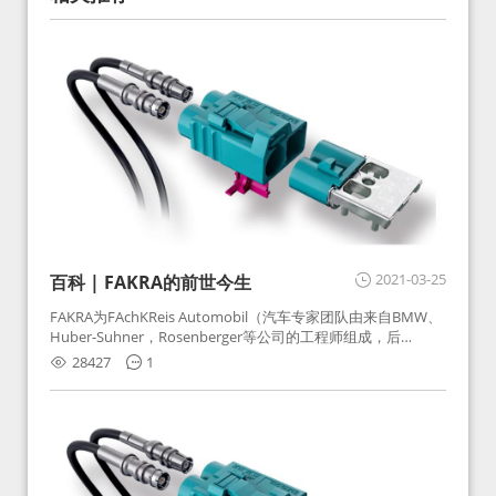
2021-03-25
百科 | FAKRA的前世今生
FAKRA为FAchKReis Automobil（汽车专家团队由来自BMW、
Huber-Suhner，Rosenberger等公司的工程师组成，后
Huber-Suhner相关连接器业务及技术在2010年并入
28427
1
Rosenberger）缩写。起初为BMW需求用于车载收音机天线连
接，如今FAKRA已成为汽车行业通用标准的射频连接器，被业
内广泛应用。