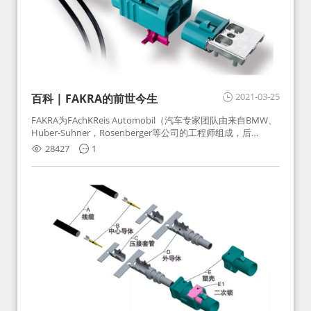
2021-03-25
百科 | FAKRA的前世今生
FAKRA为FAchKReis Automobil（汽车专家团队由来自BMW、
Huber-Suhner，Rosenberger等公司的工程师组成，后
Huber-Suhner相关连接器业务及技术在2010年并入
28427
1
Rosenberger）缩写。起初为BMW需求用于车载收音机天线连
接，如今FAKRA已成为汽车行业通用标准的射频连接器，被业
内广泛应用。