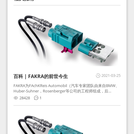
2021-03-25
百科 | FAKRA的前世今生
FAKRA为FAchKReis Automobil（汽车专家团队由来自BMW、
Huber-Suhner，Rosenberger等公司的工程师组成，后
Huber-Suhner相关连接器业务及技术在2010年并入
28428
1
Rosenberger）缩写。起初为BMW需求用于车载收音机天线连
接，如今FAKRA已成为汽车行业通用标准的射频连接器，被业
内广泛应用。