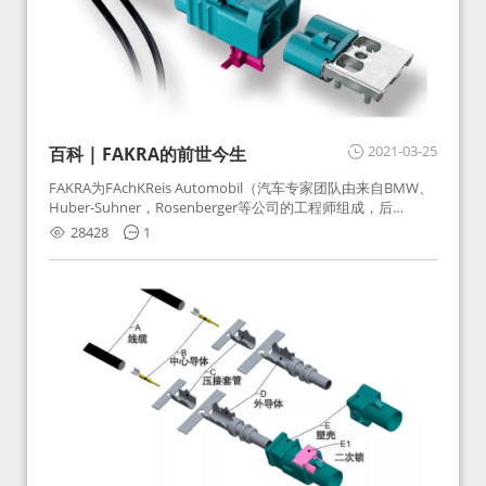
2021-03-25
百科 | FAKRA的前世今生
FAKRA为FAchKReis Automobil（汽车专家团队由来自BMW、
Huber-Suhner，Rosenberger等公司的工程师组成，后
Huber-Suhner相关连接器业务及技术在2010年并入
28428
1
Rosenberger）缩写。起初为BMW需求用于车载收音机天线连
接，如今FAKRA已成为汽车行业通用标准的射频连接器，被业
内广泛应用。