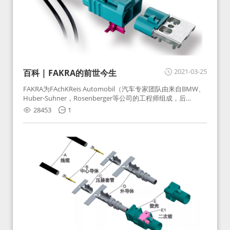
2021-03-25
百科 | FAKRA的前世今生
FAKRA为FAchKReis Automobil（汽车专家团队由来自BMW、
Huber-Suhner，Rosenberger等公司的工程师组成，后
Huber-Suhner相关连接器业务及技术在2010年并入
28453
1
Rosenberger）缩写。起初为BMW需求用于车载收音机天线连
接，如今FAKRA已成为汽车行业通用标准的射频连接器，被业
内广泛应用。