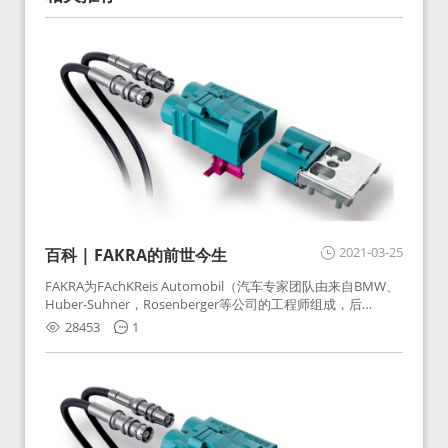
2021-03-25
百科 | FAKRA的前世今生
FAKRA为FAchKReis Automobil（汽车专家团队由来自BMW、
Huber-Suhner，Rosenberger等公司的工程师组成，后
Huber-Suhner相关连接器业务及技术在2010年并入
28453
1
Rosenberger）缩写。起初为BMW需求用于车载收音机天线连
接，如今FAKRA已成为汽车行业通用标准的射频连接器，被业
内广泛应用。