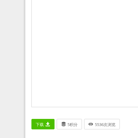
下载
5
积分
5536
次浏览