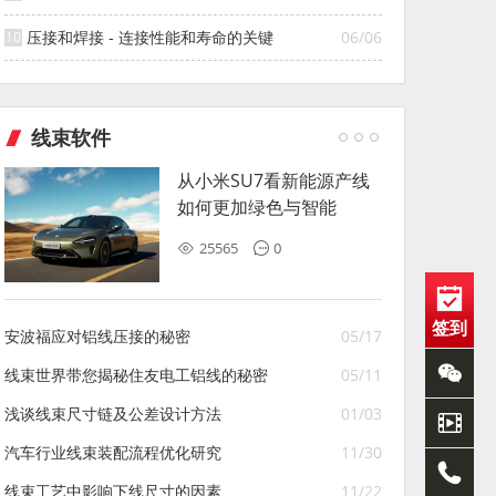
压接和焊接 - 连接性能和寿命的关键
06/06
线束软件
从小米SU7看新能源产线
如何更加绿色与智能
25565
0
签到
安波福应对铝线压接的秘密
05/17
线束世界带您揭秘住友电工铝线的秘密
05/11
浅谈线束尺寸链及公差设计方法
01/03
汽车行业线束装配流程优化研究
11/30
线束工艺中影响下线尺寸的因素
11/22