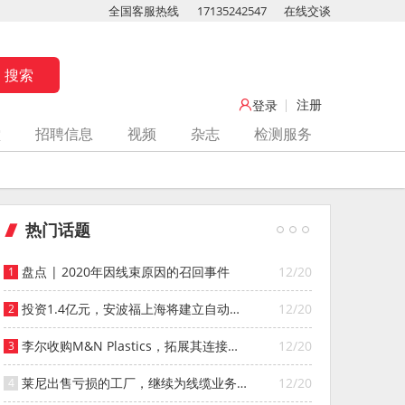
全国客服热线
17135242547
在线交谈
注册
登录
堂
招聘信息
视频
杂志
检测服务
热门话题
盘点 | 2020年因线束原因的召回事件
12/20
投资1.4亿元，安波福上海将建立自动化
12/20
智能仓库
李尔收购M&N Plastics，拓展其连接器
12/20
系统业务
莱尼出售亏损的工厂，继续为线缆业务
12/20
寻找投资者