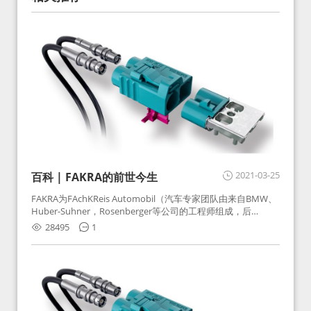
2021-03-25
百科 | FAKRA的前世今生
FAKRA为FAchKReis Automobil（汽车专家团队由来自BMW、
Huber-Suhner，Rosenberger等公司的工程师组成，后
Huber-Suhner相关连接器业务及技术在2010年并入
28495
1
Rosenberger）缩写。起初为BMW需求用于车载收音机天线连
接，如今FAKRA已成为汽车行业通用标准的射频连接器，被业
内广泛应用。