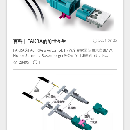
2021-03-25
百科 | FAKRA的前世今生
FAKRA为FAchKReis Automobil（汽车专家团队由来自BMW、
Huber-Suhner，Rosenberger等公司的工程师组成，后
Huber-Suhner相关连接器业务及技术在2010年并入
28495
1
Rosenberger）缩写。起初为BMW需求用于车载收音机天线连
接，如今FAKRA已成为汽车行业通用标准的射频连接器，被业
内广泛应用。