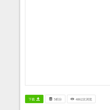
下载
5
积分
4862
次浏览