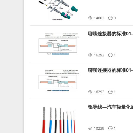
分析和应对
14602
0
聊聊连接器的标准01-L
16292
1
聊聊连接器的标准01-L
16292
1
铝导线—汽车轻量化
10239
1