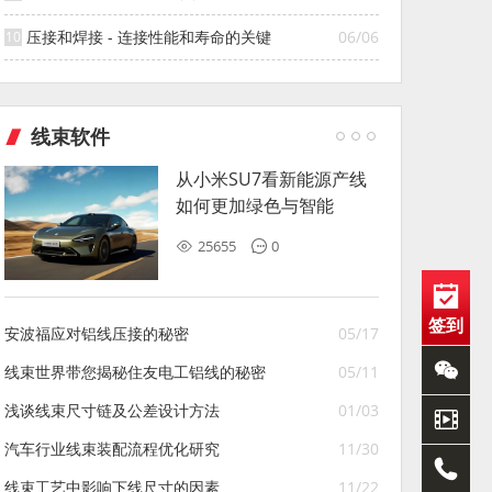
压接和焊接 - 连接性能和寿命的关键
06/06
线束软件
从小米SU7看新能源产线
如何更加绿色与智能
25655
0
签到
安波福应对铝线压接的秘密
05/17
线束世界带您揭秘住友电工铝线的秘密
05/11
浅谈线束尺寸链及公差设计方法
01/03
汽车行业线束装配流程优化研究
11/30
线束工艺中影响下线尺寸的因素
11/22