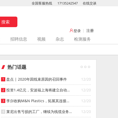
全国客服热线
17135242547
在线交谈
注册
登录
堂
招聘信息
视频
杂志
检测服务
热门话题
盘点 | 2020年因线束原因的召回事件
12/20
投资1.4亿元，安波福上海将建立自动化
12/20
智能仓库
李尔收购M&N Plastics，拓展其连接器
12/20
系统业务
莱尼出售亏损的工厂，继续为线缆业务
12/20
寻找投资者