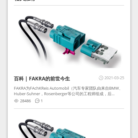
2021-03-25
百科 | FAKRA的前世今生
FAKRA为FAchKReis Automobil（汽车专家团队由来自BMW、
Huber-Suhner，Rosenberger等公司的工程师组成，后
Huber-Suhner相关连接器业务及技术在2010年并入
28486
1
Rosenberger）缩写。起初为BMW需求用于车载收音机天线连
接，如今FAKRA已成为汽车行业通用标准的射频连接器，被业
内广泛应用。