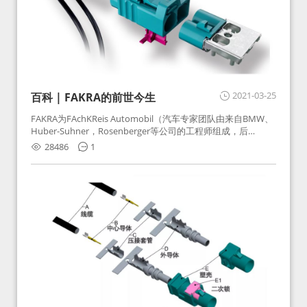
2021-03-25
百科 | FAKRA的前世今生
FAKRA为FAchKReis Automobil（汽车专家团队由来自BMW、
Huber-Suhner，Rosenberger等公司的工程师组成，后
Huber-Suhner相关连接器业务及技术在2010年并入
28486
1
Rosenberger）缩写。起初为BMW需求用于车载收音机天线连
接，如今FAKRA已成为汽车行业通用标准的射频连接器，被业
内广泛应用。