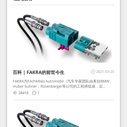
2021-03-25
百科 | FAKRA的前世今生
FAKRA为FAchKReis Automobil（汽车专家团队由来自BMW、
Huber-Suhner，Rosenberger等公司的工程师组成，后
Huber-Suhner相关连接器业务及技术在2010年并入
28418
1
Rosenberger）缩写。起初为BMW需求用于车载收音机天线连
接，如今FAKRA已成为汽车行业通用标准的射频连接器，被业
内广泛应用。