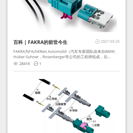
2021-03-25
百科 | FAKRA的前世今生
FAKRA为FAchKReis Automobil（汽车专家团队由来自BMW、
Huber-Suhner，Rosenberger等公司的工程师组成，后
Huber-Suhner相关连接器业务及技术在2010年并入
28418
1
Rosenberger）缩写。起初为BMW需求用于车载收音机天线连
接，如今FAKRA已成为汽车行业通用标准的射频连接器，被业
内广泛应用。