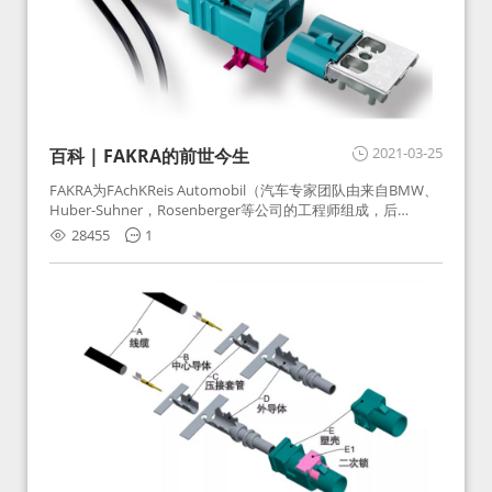
2021-03-25
百科 | FAKRA的前世今生
FAKRA为FAchKReis Automobil（汽车专家团队由来自BMW、
Huber-Suhner，Rosenberger等公司的工程师组成，后
Huber-Suhner相关连接器业务及技术在2010年并入
28455
1
Rosenberger）缩写。起初为BMW需求用于车载收音机天线连
接，如今FAKRA已成为汽车行业通用标准的射频连接器，被业
内广泛应用。