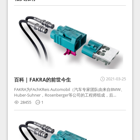
2021-03-25
百科 | FAKRA的前世今生
FAKRA为FAchKReis Automobil（汽车专家团队由来自BMW、
Huber-Suhner，Rosenberger等公司的工程师组成，后
Huber-Suhner相关连接器业务及技术在2010年并入
28455
1
Rosenberger）缩写。起初为BMW需求用于车载收音机天线连
接，如今FAKRA已成为汽车行业通用标准的射频连接器，被业
内广泛应用。