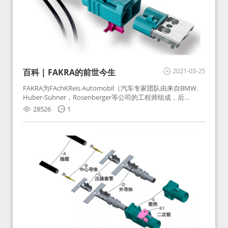
2021-03-25
百科 | FAKRA的前世今生
FAKRA为FAchKReis Automobil（汽车专家团队由来自BMW、
Huber-Suhner，Rosenberger等公司的工程师组成，后
Huber-Suhner相关连接器业务及技术在2010年并入
28526
1
Rosenberger）缩写。起初为BMW需求用于车载收音机天线连
接，如今FAKRA已成为汽车行业通用标准的射频连接器，被业
内广泛应用。