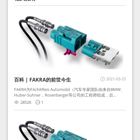
2021-03-25
百科 | FAKRA的前世今生
FAKRA为FAchKReis Automobil（汽车专家团队由来自BMW、
Huber-Suhner，Rosenberger等公司的工程师组成，后
Huber-Suhner相关连接器业务及技术在2010年并入
28526
1
Rosenberger）缩写。起初为BMW需求用于车载收音机天线连
接，如今FAKRA已成为汽车行业通用标准的射频连接器，被业
内广泛应用。