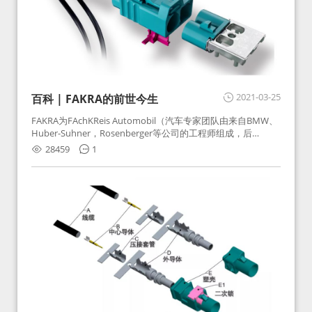
2021-03-25
百科 | FAKRA的前世今生
FAKRA为FAchKReis Automobil（汽车专家团队由来自BMW、
Huber-Suhner，Rosenberger等公司的工程师组成，后
Huber-Suhner相关连接器业务及技术在2010年并入
28459
1
Rosenberger）缩写。起初为BMW需求用于车载收音机天线连
接，如今FAKRA已成为汽车行业通用标准的射频连接器，被业
内广泛应用。