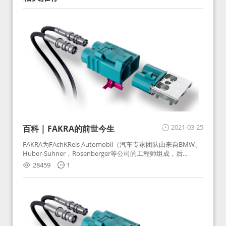
2021-03-25
百科 | FAKRA的前世今生
FAKRA为FAchKReis Automobil（汽车专家团队由来自BMW、
Huber-Suhner，Rosenberger等公司的工程师组成，后
Huber-Suhner相关连接器业务及技术在2010年并入
28459
1
Rosenberger）缩写。起初为BMW需求用于车载收音机天线连
接，如今FAKRA已成为汽车行业通用标准的射频连接器，被业
内广泛应用。