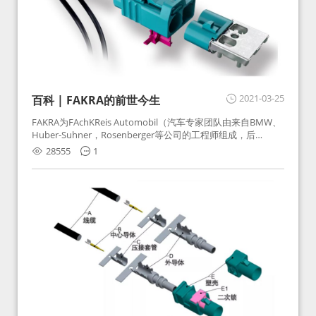
2021-03-25
百科 | FAKRA的前世今生
FAKRA为FAchKReis Automobil（汽车专家团队由来自BMW、
Huber-Suhner，Rosenberger等公司的工程师组成，后
Huber-Suhner相关连接器业务及技术在2010年并入
28555
1
Rosenberger）缩写。起初为BMW需求用于车载收音机天线连
接，如今FAKRA已成为汽车行业通用标准的射频连接器，被业
内广泛应用。