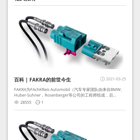
2021-03-25
百科 | FAKRA的前世今生
FAKRA为FAchKReis Automobil（汽车专家团队由来自BMW、
Huber-Suhner，Rosenberger等公司的工程师组成，后
Huber-Suhner相关连接器业务及技术在2010年并入
28555
1
Rosenberger）缩写。起初为BMW需求用于车载收音机天线连
接，如今FAKRA已成为汽车行业通用标准的射频连接器，被业
内广泛应用。