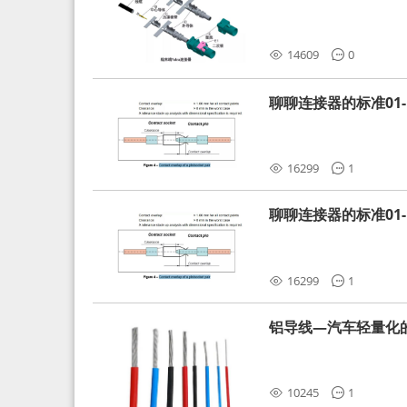
分析和应对
14609
0
聊聊连接器的标准01-L
16299
1
聊聊连接器的标准01-L
16299
1
铝导线—汽车轻量化
10245
1