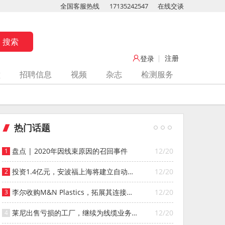
全国客服热线
17135242547
在线交谈
注册
登录
堂
招聘信息
视频
杂志
检测服务
热门话题
盘点 | 2020年因线束原因的召回事件
12/20
投资1.4亿元，安波福上海将建立自动化
12/20
智能仓库
李尔收购M&N Plastics，拓展其连接器
12/20
系统业务
莱尼出售亏损的工厂，继续为线缆业务
12/20
寻找投资者