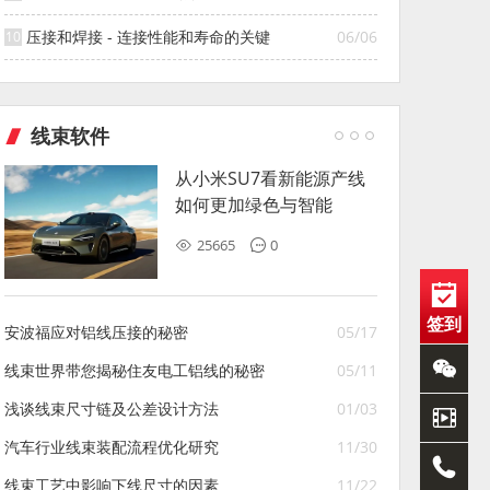
压接和焊接 - 连接性能和寿命的关键
06/06
线束软件
从小米SU7看新能源产线
如何更加绿色与智能
25665
0
签到
安波福应对铝线压接的秘密
05/17
线束世界带您揭秘住友电工铝线的秘密
05/11
浅谈线束尺寸链及公差设计方法
01/03
汽车行业线束装配流程优化研究
11/30
线束工艺中影响下线尺寸的因素
11/22