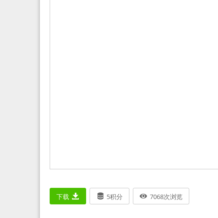
下载
5
积分
7068
次浏览