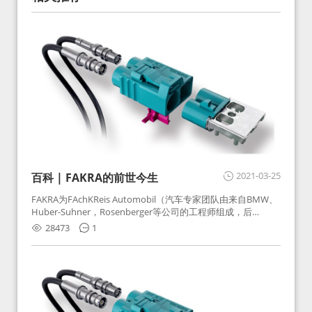
2021-03-25
百科 | FAKRA的前世今生
FAKRA为FAchKReis Automobil（汽车专家团队由来自BMW、
Huber-Suhner，Rosenberger等公司的工程师组成，后
Huber-Suhner相关连接器业务及技术在2010年并入
28473
1
Rosenberger）缩写。起初为BMW需求用于车载收音机天线连
接，如今FAKRA已成为汽车行业通用标准的射频连接器，被业
内广泛应用。