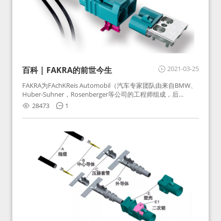
2021-03-25
百科 | FAKRA的前世今生
FAKRA为FAchKReis Automobil（汽车专家团队由来自BMW、
Huber-Suhner，Rosenberger等公司的工程师组成，后
Huber-Suhner相关连接器业务及技术在2010年并入
28473
1
Rosenberger）缩写。起初为BMW需求用于车载收音机天线连
接，如今FAKRA已成为汽车行业通用标准的射频连接器，被业
内广泛应用。