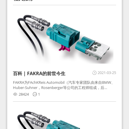
2021-03-25
百科 | FAKRA的前世今生
FAKRA为FAchKReis Automobil（汽车专家团队由来自BMW、
Huber-Suhner，Rosenberger等公司的工程师组成，后
Huber-Suhner相关连接器业务及技术在2010年并入
28424
1
Rosenberger）缩写。起初为BMW需求用于车载收音机天线连
接，如今FAKRA已成为汽车行业通用标准的射频连接器，被业
内广泛应用。