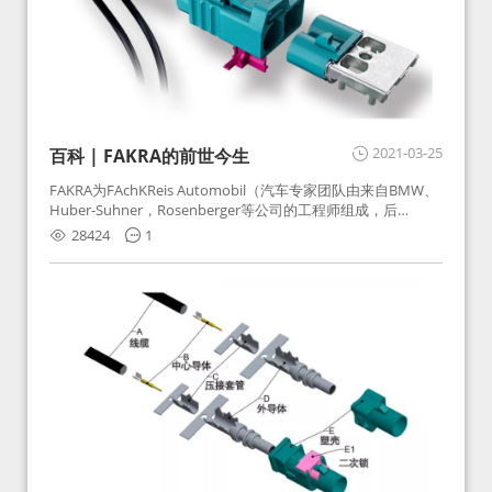
2021-03-25
百科 | FAKRA的前世今生
FAKRA为FAchKReis Automobil（汽车专家团队由来自BMW、
Huber-Suhner，Rosenberger等公司的工程师组成，后
Huber-Suhner相关连接器业务及技术在2010年并入
28424
1
Rosenberger）缩写。起初为BMW需求用于车载收音机天线连
接，如今FAKRA已成为汽车行业通用标准的射频连接器，被业
内广泛应用。