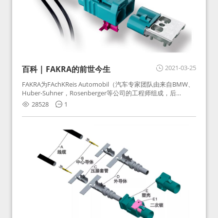
2021-03-25
百科 | FAKRA的前世今生
FAKRA为FAchKReis Automobil（汽车专家团队由来自BMW、
Huber-Suhner，Rosenberger等公司的工程师组成，后
Huber-Suhner相关连接器业务及技术在2010年并入
28528
1
Rosenberger）缩写。起初为BMW需求用于车载收音机天线连
接，如今FAKRA已成为汽车行业通用标准的射频连接器，被业
内广泛应用。