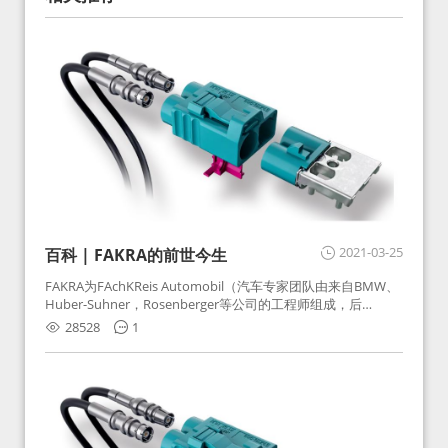
2021-03-25
百科 | FAKRA的前世今生
FAKRA为FAchKReis Automobil（汽车专家团队由来自BMW、
Huber-Suhner，Rosenberger等公司的工程师组成，后
Huber-Suhner相关连接器业务及技术在2010年并入
28528
1
Rosenberger）缩写。起初为BMW需求用于车载收音机天线连
接，如今FAKRA已成为汽车行业通用标准的射频连接器，被业
内广泛应用。