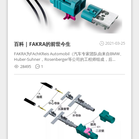
2021-03-25
百科 | FAKRA的前世今生
FAKRA为FAchKReis Automobil（汽车专家团队由来自BMW、
Huber-Suhner，Rosenberger等公司的工程师组成，后
Huber-Suhner相关连接器业务及技术在2010年并入
28495
1
Rosenberger）缩写。起初为BMW需求用于车载收音机天线连
接，如今FAKRA已成为汽车行业通用标准的射频连接器，被业
内广泛应用。