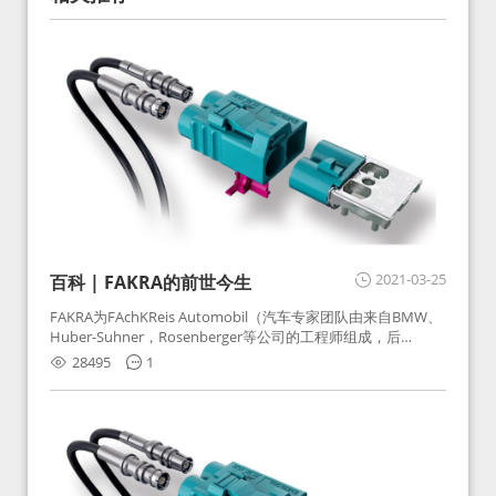
2021-03-25
百科 | FAKRA的前世今生
FAKRA为FAchKReis Automobil（汽车专家团队由来自BMW、
Huber-Suhner，Rosenberger等公司的工程师组成，后
Huber-Suhner相关连接器业务及技术在2010年并入
28495
1
Rosenberger）缩写。起初为BMW需求用于车载收音机天线连
接，如今FAKRA已成为汽车行业通用标准的射频连接器，被业
内广泛应用。