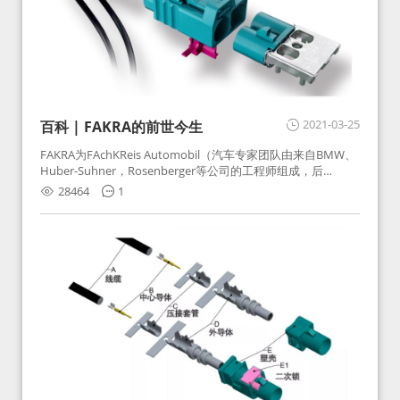
2021-03-25
百科 | FAKRA的前世今生
FAKRA为FAchKReis Automobil（汽车专家团队由来自BMW、
Huber-Suhner，Rosenberger等公司的工程师组成，后
Huber-Suhner相关连接器业务及技术在2010年并入
28464
1
Rosenberger）缩写。起初为BMW需求用于车载收音机天线连
接，如今FAKRA已成为汽车行业通用标准的射频连接器，被业
内广泛应用。