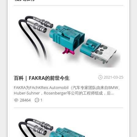
2021-03-25
百科 | FAKRA的前世今生
FAKRA为FAchKReis Automobil（汽车专家团队由来自BMW、
Huber-Suhner，Rosenberger等公司的工程师组成，后
Huber-Suhner相关连接器业务及技术在2010年并入
28464
1
Rosenberger）缩写。起初为BMW需求用于车载收音机天线连
接，如今FAKRA已成为汽车行业通用标准的射频连接器，被业
内广泛应用。