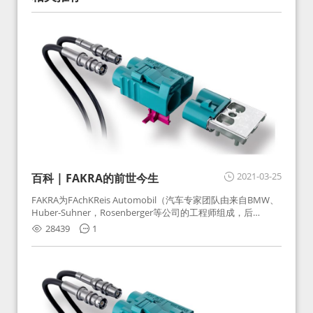
2021-03-25
百科 | FAKRA的前世今生
FAKRA为FAchKReis Automobil（汽车专家团队由来自BMW、
Huber-Suhner，Rosenberger等公司的工程师组成，后
Huber-Suhner相关连接器业务及技术在2010年并入
28439
1
Rosenberger）缩写。起初为BMW需求用于车载收音机天线连
接，如今FAKRA已成为汽车行业通用标准的射频连接器，被业
内广泛应用。