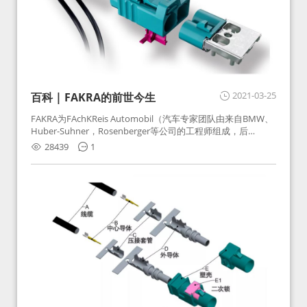
2021-03-25
百科 | FAKRA的前世今生
FAKRA为FAchKReis Automobil（汽车专家团队由来自BMW、
Huber-Suhner，Rosenberger等公司的工程师组成，后
Huber-Suhner相关连接器业务及技术在2010年并入
28439
1
Rosenberger）缩写。起初为BMW需求用于车载收音机天线连
接，如今FAKRA已成为汽车行业通用标准的射频连接器，被业
内广泛应用。