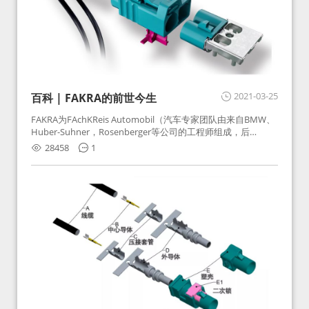
2021-03-25
百科 | FAKRA的前世今生
FAKRA为FAchKReis Automobil（汽车专家团队由来自BMW、
Huber-Suhner，Rosenberger等公司的工程师组成，后
Huber-Suhner相关连接器业务及技术在2010年并入
28458
1
Rosenberger）缩写。起初为BMW需求用于车载收音机天线连
接，如今FAKRA已成为汽车行业通用标准的射频连接器，被业
内广泛应用。