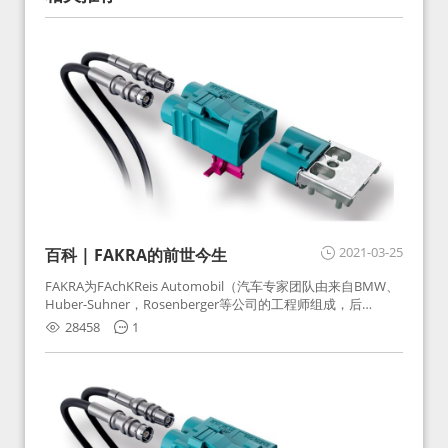
2021-03-25
百科 | FAKRA的前世今生
FAKRA为FAchKReis Automobil（汽车专家团队由来自BMW、
Huber-Suhner，Rosenberger等公司的工程师组成，后
Huber-Suhner相关连接器业务及技术在2010年并入
28458
1
Rosenberger）缩写。起初为BMW需求用于车载收音机天线连
接，如今FAKRA已成为汽车行业通用标准的射频连接器，被业
内广泛应用。